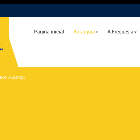
Pagina inicial
Autarquia
A Freguesia
gãos Autárqu
: