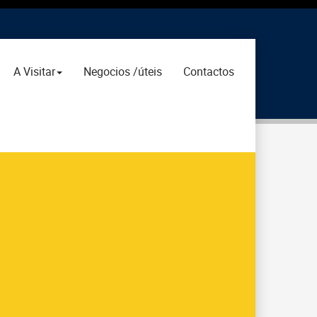
A Visitar
Negocios /úteis
Contactos