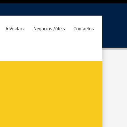
A Visitar
Negocios /úteis
Contactos