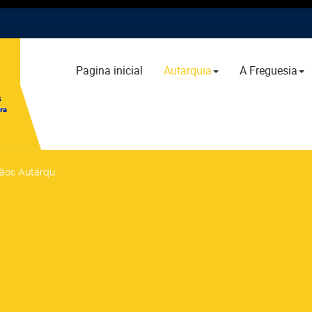
Pagina inicial
Autarquia
A Freguesia
gãos Autárqu
: