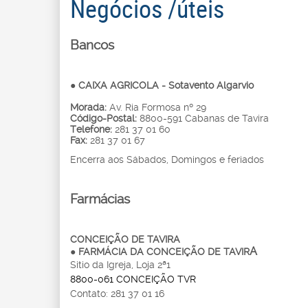
Negócios /úteis
Bancos
● CAIXA AGRICOLA - Sotavento Algarvio
Morada:
Av. Ria Formosa nº 29
Código-Postal:
8800-591 Cabanas de Tavira
Telefone:
281 37 01 60
Fax:
281 37 01 67
Encerra aos Sábados, Domingos e feriados
Farmácias
CONCEIÇÃO DE TAVIRA
A
●
FARMÁCIA DA CONCEIÇÃO DE TAVIR
Sitio da Igreja, Loja 2ª1
8800-061 CONCEIÇÃO TVR
Contato: 281 37 01 16