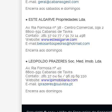
E-mail:
geral@cabanasgest.com
Encerra aos sábados e domingos
●
ESTE ALGARVE Propriedades Lda.
Av. Ria Formosa nº 38 - Centro Comercial, loja 2
8800-591 Cabanas de Tavira
Contato : 281 37 02 77 / 91 72 14 498
Website
:
www.estealgarve.com
E-mail:
belosantospedras@hotmail.com
Encerra aos domingos
●
LEOPOLDO PRAZERES Soc. Med. Imob. Lda.
Av. Ria Formosa nº 40
8800-591 Cabanas de Tavira
Contato : 281 37 04 64 / 96 29 69 330
Website:
www.lpimobiliaria.com
E-mail:
lprazeres@sulvista.pt
Encerra aos domingos