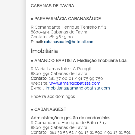
CABANAS DE TAVIRA
● PARAFARMÁCIA CABANASÁUDE
R Comandante Henrique Tenreiro n.º 1
8800-591 Cabanas de Tavira
Contato: 281 38 15 00
E-mail:
cabanasaude@hotmail.com
Imobiliária
●
AMANDIO BAPTISTA Mediação Imobiliária Lda.
R Maria Lamas lote 1 A Perogil
8800-591 Cabanas de Tavira
Contato:
281 37 00 01 / 91 75 99 750
Website:
www.amandiobatista.com
E-mail:
imobiliaria@amandiobatista.com
Encerra aos domingos
●
CABANASGEST
Administração e gestão de condomínios
R Comandante Henrique de Brito nº 17
8800-591 Cabanas de Tavira
Contato : 281 32 53 52 / 96 13 21 590 / 96 13 21 591