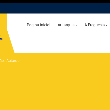
Pagina inicial
Autarquia
A Freguesia
gãos Autárqu
: