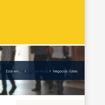
Está em...
Pagina Inicial
Negocios /úteis