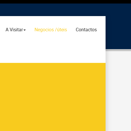
A Visitar
Negocios /úteis
Contactos